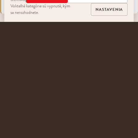
benefits-of-cocoa-coffee/
Voliteľné kategórie sú vypnuté, kým
NASTAVENIA
sa nerozhodnete.
SPÄŤ NA BLOG
MONDIEU
Skôr ako vzniklo Mondieu, bola tu túžba robiť veci lepšie. A dodnes nás poháňa to
isté - vytvárať miesta, kde sa ľudia cítia COFFEELING GOOD.
SLOVENSKO
ČESKÁ REPUBLIKA
SPOJENÉ ARABSKÉ EMIRÁTY
NAVIGÁCIA