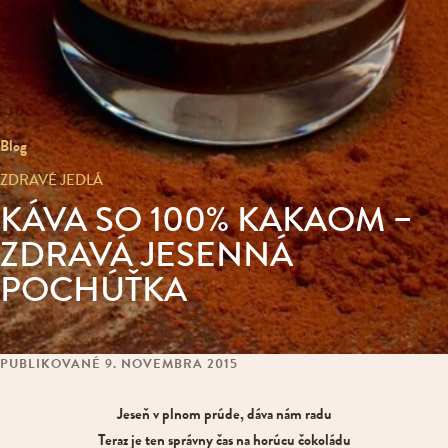
Blog
ZDRAVÉ JEDLÁ
KÁVA SO 100% KAKAOM –
ZDRAVÁ JESENNÁ
POCHÚŤKA
PUBLIKOVANÉ 9. NOVEMBRA 2015
Jeseň v plnom prúde, dáva nám radu
Teraz je ten správny čas na horúcu čokoládu