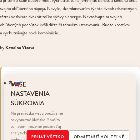
a pritom si stále budete môcť vychutnať tú najjemnejšiu bohatú a lahodnú chuť
svojho obľúbeného nápoja. Navyše, skombinovaním týchto dvoch zdravotných
zázrakov získate dvakrát toľko výživy a energie. Nevzdávajte sa svojich
obľúbených pochúťok kvôli diéte či zdravému stravovaniu. Buďte kreatívni
a vychutnávajte nové kombinácie…
by
Katarína Vicová
ZDROJE:
VAŠE
NASTAVENIA
Ashton, M. (2013).
Cocoa powder health benefits
. Retrieved from:
http://www.livestrong.com/article/331715-cocoa-powder-health-benefits/
SÚKROMIA
Gunnars, K. (2013).
13 proven health benefits of coffee (No. 1 is my
Na prevádzku webu používame
favorite).
Retrieved from: http://authoritynutrition.com/top-13-evidence-
nevyhnutné úložisko. S vaším
based-health-benefits-of-coffee/
súhlasom môžeme používať aj
Lynn, D. (2015).
What are the health benefits of cocoa & coffee?
Retrieved
analytické a marketingové
from: http://www.livestrong.com/article/449350-what-are-the-health-
PRIJAŤ VŠETKO
ODMIETNUŤ VOLITEĽNÉ
technológie a externé médiá.