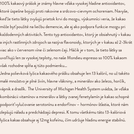
100% kakaový prášok je známy hlavne vďaka vysokej hladine antioxidantov,
ktoré úspešne bojujú proti rakovine a srdcovo-cievnym ochoreniam. Navyše,
keďže tieto látky zvyšujú prietok krvi do mozgu, výskumníci veria, že kakao
môže byť použité na liečbu demencie, ale aj ako podpora funkcie mozgu pri
každodenných aktivitách. Tento typ antioxidantov, ktorý je obsiahnutý v kakau
a iných rastlinných zdrojoch sa nazýva flavonoidy, ktorých je v kakau až 2-3krát
viac ako v červenom víne či zelenom čaji. Háčik je v tom, že tieto látky sa
uvoľňujú len za vysokej teploty, no naše Mondieu espresso so 100% kakaom
však rozhodne spĺňa aj túto podmienku…
Jedna polievková lyžica kakaového prášku obsahuje len 13 kalórií, no už takéto
malé množstvo je plné živín, hlavne vlákniny, a minerálov ako železo, horčík,
vápnik a draslík. The University of Michigan Health System uvádza, že vďaka
kombinácii vitamínov a minerálov a látky zvanej fenetylamín je kakao schopné
podporiť vylučovanie serotonínu a endorfínov – hormónov šťastia, ktoré nám
zlepšujú náladu a predchádzajú depresii. K tomu všetkému táto 13-kalóriová
lyžica kakaa obsahuje aj 12mg kofeínu, čím udržuje hladinu energie stabilnú.