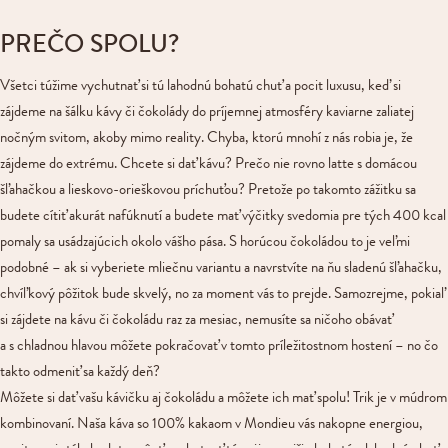
PREČO SPOLU?
Všetci túžime vychutnať si tú lahodnú bohatú chuť a pocit luxusu, keď si
zájdeme na šálku kávy či čokolády do príjemnej atmosféry kaviarne zaliatej
nočným svitom, akoby mimo reality. Chyba, ktorú mnohí z nás robia je, že
zájdeme do extrému. Chcete si dať kávu? Prečo nie rovno latte s domácou
šľahačkou a lieskovo-orieškovou príchuťou? Pretože po takomto zážitku sa
budete cítiť akurát nafúknutí a budete mať výčitky svedomia pre tých 400 kcal
pomaly sa usádzajúcich okolo vášho pása. S horúcou čokoládou to je veľmi
podobné – ak si vyberiete mliečnu variantu a navrstvíte na ňu sladenú šľahačku,
chvíľkový pôžitok bude skvelý, no za moment vás to prejde. Samozrejme, pokiaľ
si zájdete na kávu či čokoládu raz za mesiac, nemusíte sa ničoho obávať
a s chladnou hlavou môžete pokračovať v tomto príležitostnom hostení – no čo
takto odmeniť sa každý deň?
Môžete si dať vašu kávičku aj čokoládu a môžete ich mať spolu! Trik je v múdrom
kombinovaní. Naša káva so 100% kakaom v Mondieu vás nakopne energiou,