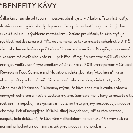
*BENEFITY KÁVY
Šálka kávy, závisle od typu a množstva, obsahuje 3 – 7 kalórií. Táto vlastnosť ju
dostáva do kategórie skvelých pomocníkov pri chudnutí, no je tu ešte jedna
skvelá funkcia – zrýchlenie metabolizmu. Štúdie preukázali, že káva zvyšuje
rýchlosť metabolizmu o 3-11%, čo znamená, že takto môžete schudnúť o 3-11%
viac tuku len sedením za počítačom či pozeraním seriálov. Navyše, v porovnaní
s kakaom má oveľa viac kofeínu – približne 95mg, čo razantne zvýši vašu hladinu
energie. Podľa zistení výskumníkov v článku z roku 2011 uverejnenom v Critical
Reviews in Food Science and Nutrition, vďaka „bohatej fytochémii“ káva
obsahuje látky schopné znížiť riziko chorôb ako rakovina, diabetes typu 2,
Alzheimer či Parkinson. Nakoniec, mýtus, že káva prispieva k vzniku srdcovo-
cievnych ochorení aj naďalej zostáva mýtom. Samozrejme, z kávy sa môžete cítiť
roztrasení a nepokojní a zvýši sa vám pulz, no tieto prejavy nespôsobujú srdcové
choroby. Pokiaľ nevypijete 10 šálok silnej kávy denne, nič sa vám nestane,
naopak, bolo dokázané, že káva vám v dlhodobom horizonte zníži krvný tlak na
normálnu hodnotu a ochráni vás tak pred srdcovými chorobami..