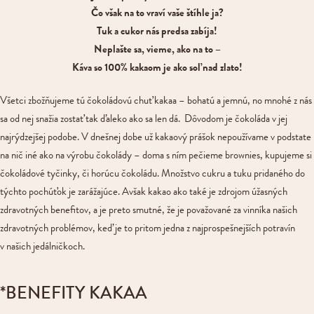
Čo však na to vraví vaše štíhle ja?
Tuk a cukor nás predsa zabíja!
Neplašte sa, vieme, ako na to –
Káva so 100% kakaom je ako soľ nad zlato!
Všetci zbožňujeme tú čokoládovú chuť kakaa – bohatú a jemnú, no mnohé z nás
sa od nej snažia zostať tak ďaleko ako sa len dá. Dôvodom je čokoláda v jej
najrýdzejšej podobe. V dnešnej dobe už kakaový prášok nepoužívame v podstate
na nič iné ako na výrobu čokolády – doma s ním pečieme brownies, kupujeme si
čokoládové tyčinky, či horúcu čokoládu. Množstvo cukru a tuku pridaného do
týchto pochúťok je zarážajúce. Avšak kakao ako také je zdrojom úžasných
zdravotných benefitov, a je preto smutné, že je považované za vinníka našich
zdravotných problémov, keď je to pritom jedna z najprospešnejších potravín
v našich jedálničkoch.
*BENEFITY KAKAA