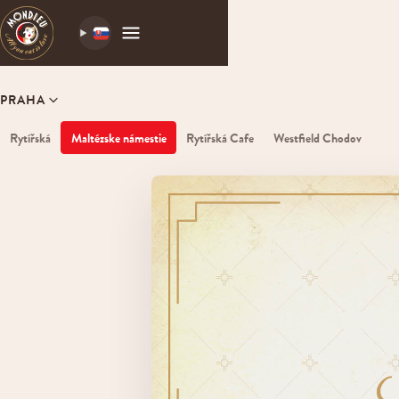
PRAHA
Rytířská
Maltézske námestie
Rytířská Cafe
Westfield Chodov