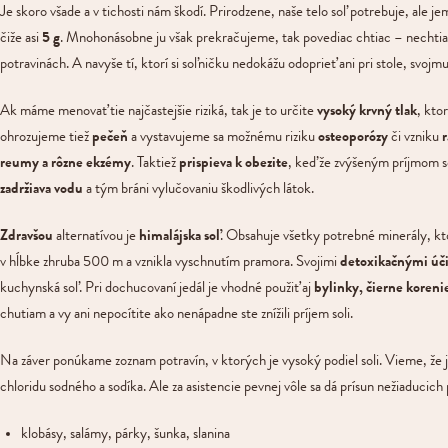
Je skoro všade a v tichosti nám škodí. Prirodzene, naše telo soľ potrebuje, ale je
čiže asi
5 g
. Mnohonásobne ju však prekračujeme, tak povediac chtiac – nechti
potravinách. A navyše tí, ktorí si soľničku nedokážu odoprieť ani pri stole, svoj
Ak máme menovať tie najčastejšie riziká, tak je to určite
vysoký krvný tlak
, kto
ohrozujeme tiež
pečeň
a vystavujeme sa možnému riziku
osteoporózy
či vzniku
reumy a rôzne ekzémy
. Taktiež
prispieva k obezite
, keďže zvýšeným príjmom so
zadržiava vodu
a tým bráni vylučovaniu škodlivých látok.
Zdravšou
alternatívou je
himalájska soľ
. Obsahuje všetky potrebné minerály, ktor
v hĺbke zhruba 500 m a vznikla vyschnutím pramora. Svojimi
detoxikačnými úč
kuchynská soľ. Pri dochucovaní jedál je vhodné použiť aj
bylinky, čierne korenie
chutiam a vy ani nepocítite ako nenápadne ste znížili príjem soli.
Na záver ponúkame zoznam potravín, v ktorých je vysoký podiel soli. Vieme, že j
chloridu sodného a sodíka. Ale za asistencie pevnej vôle sa dá prísun nežiaducic
klobásy, salámy, párky, šunka, slanina