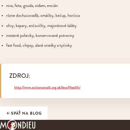
niva, feta, gouda, eidam, encián
rôzne dochucovadlá, omáčky, kečup, horčica
olivy, kapary, ančovičky, majonézové šaláty
instatné polievky, konzervované potraviny
fast food, chipsy, slané oriešky a tyčinky
ZDROJ:
http://www.actiononsalt.org.uk/less/Health/
SPÄŤ NA BLOG
MONDIEU