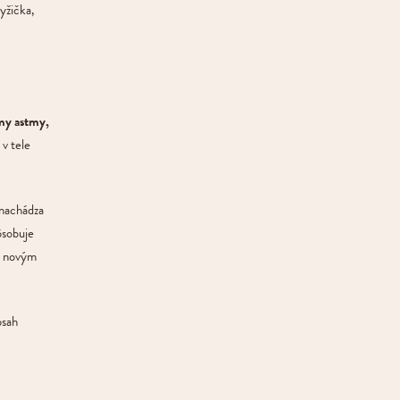
lyžička,
,
my astmy,
v tele
 nachádza
ôsobuje
sa novým
bsah