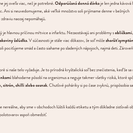
me jej oveľa viac, než je potrebné.
Odporúčaná denná dávka
je len jedna kávová 
ac. Ani si neuvedomujeme, aké veľké množstvo soli prijímame denne v bežných
mu zdraviu naozaj nepomáhajú.
rý je hlavnou príčinou mŕtvice a infarktu. Nezaostávajú ani problémy s
obličkami
rakoviny žalúdka
. V súčasnosti je stále viac dôkazov, že soľ môže
zhoršiť symptó
li pociťujeme smäd a často siahame po sladených nápojoch, najmä deti. Zároveň 
é si naše telo vyžaduje. Je to prírodná kryštalická soľ bez znečistenia, keďže sa
inkami
blahodarne pôsobí na organizmus a neguje takmer všetky riziká, ktoré sp
, citrón, chilli alebo cesnak
. Chuťové poháriky si po čase zvyknú, prispôsobia 
e nereálne, aby sme v obchodoch lúštili každú etiketu a tým dôkladne zisťovali o
h polotovarov aspoň obmedziť.